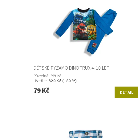
DĚTSKÉ PYŽAMO DINOTRUX 4-10 LET
Původně:
399 Kč
Ušetříte
:
320 Kč (–80 %)
79 Kč
DETAIL