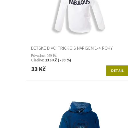
DĚTSKÉ DÍVČÍ TRIČKO S NÁPISEM 1-4 ROKY
Původně:
169 Kč
Ušetříte
:
136 Kč (–80 %)
33 Kč
DETAIL