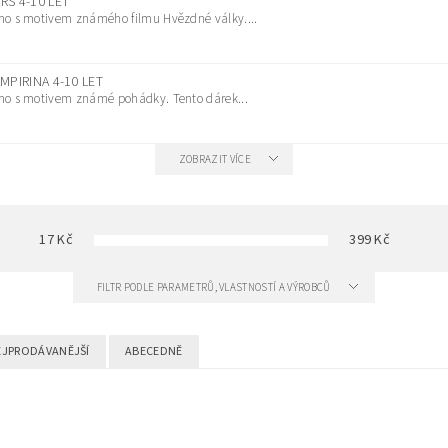
S 4-10 LET
amo s motivem známého filmu Hvězdné války....
MPIRINA 4-10 LET
amo s motivem známé pohádky. Tento dárek...
ZOBRAZIT VÍCE
17
Kč
399
Kč
FILTR PODLE PARAMETRŮ, VLASTNOSTÍ A VÝROBCŮ
EJPRODÁVANĚJŠÍ
ABECEDNĚ