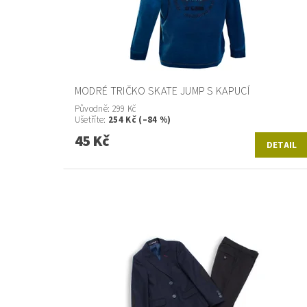
MODRÉ TRIČKO SKATE JUMP S KAPUCÍ
Původně:
299 Kč
Ušetříte
:
254 Kč (–84 %)
45 Kč
DETAIL