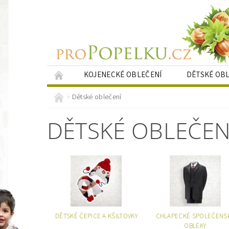
KOJENECKÉ OBLEČENÍ
DĚTSKÉ OB
KRESLENÉ PORTRÉTY
NAPIŠTE NÁM
Dětské oblečení
DĚTSKÉ OBLEČEN
DĚTSKÉ ČEPICE A KŠILTOVKY
CHLAPECKÉ SPOLEČENS
OBLEKY