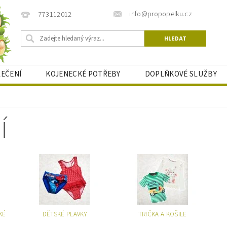
info@propopelku.cz
773112012
LEČENÍ
KOJENECKÉ POTŘEBY
DOPLŇKOVÉ SLUŽBY
BLOG PRO MAMINKY
Í
KÉ
DĚTSKÉ PLAVKY
TRIČKA A KOŠILE