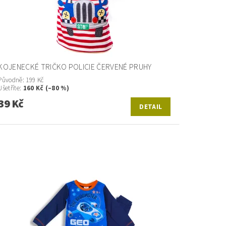
KOJENECKÉ TRIČKO POLICIE ČERVENÉ PRUHY
Původně:
199 Kč
Ušetříte
:
160 Kč (–80 %)
39 Kč
DETAIL