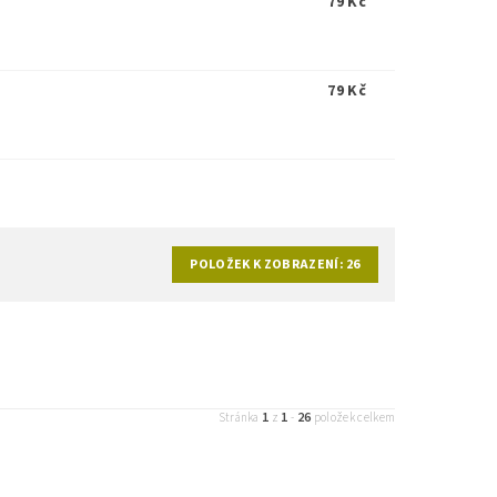
79 Kč
79 Kč
POLOŽEK K ZOBRAZENÍ:
26
1
1
26
Stránka
z
-
položek celkem