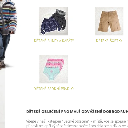
DĚTSKÉ BUNDY A KABÁTY
DĚTSKÉ ŠORTKY
DĚTSKÉ SPODNÍ PRÁDLO
DĚTSKÉ OBLEČENÍ PRO MALÉ ODVÁŽENÉ DOBRODRU
Vítejte v naší kategorii "Dětské oblečení" – místě, kde se spoj
přinesli nejlepší výběr dětského oblečení pro chlapce a dívky ve