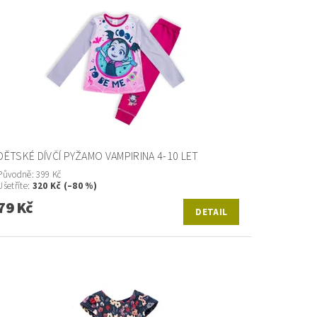
DĚTSKÉ DÍVČÍ PYŽAMO VAMPIRINA 4-10 LET
Původně:
399 Kč
Ušetříte
:
320 Kč (–80 %)
79 Kč
DETAIL