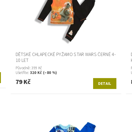
DĚTSKÉ CHLAPECKÉ PYŽAMO STAR WARS ČERNÉ 4-
10 LET
Původně:
399 Kč
Ušetříte
:
320 Kč (–80 %)
79 Kč
DETAIL