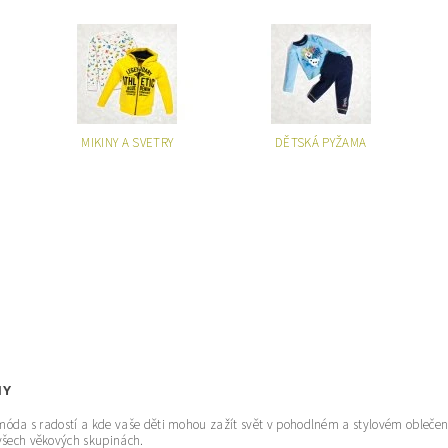
MIKINY A SVETRY
DĚTSKÁ PYŽAMA
HY
uje móda s radostí a kde vaše děti mohou zažít svět v pohodlném a stylovém obleče
 všech věkových skupinách.