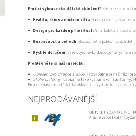
Proč si vybrat naše dětské oblečení?
Naše dětské oblečení 
Kvalitu, kterou můžete cítit:
Naše oblečení je vyrobeno 
Design pro každou příležitost:
Naše kolekce nabízí širok
Bezpečnost a pohodlí:
Bezpečnost a pohodlí vašich dětí j
Rychlé doručení:
Vaše objednávky doručujeme rychle a spol
Prohlédněte si naši nabídku:
Oblečení pro chlapce a dívky:
Prozkoumejte naši různoro
Školní uniformy:
Nabízíme také kvalitní školní uniformy, k
Přejděte naši kolekci "Dětské oblečení" a vyberte to nejlepší p
NEJPRODÁVANĚJŠÍ
DĚTSKÉ PYŽAMO DINOTRU
Krásné velice kvalitní pyž
1.