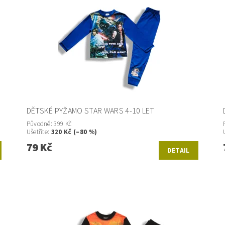
DĚTSKÉ PYŽAMO STAR WARS 4-10 LET
Původně:
399 Kč
Ušetříte
:
320 Kč (–80 %)
79 Kč
DETAIL