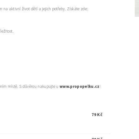
na aktivní život dětí a jejich potřeby. Získáte zde:
ležitost.
prvním místě. S důvěrou nakupujte u
www.propopelku.cz
!
79 Kč