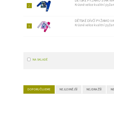
DĚTSKÉ PYŽAMO STAR WAR
Krásné velice kvalitní pyž
2.
DĚTSKÉ DÍVČÍ PYŽAMO VA
Krásné velice kvalitní pyž
3.
NA SKLADĚ
DOPORUČUJEME
NEJLEVNĚJŠÍ
NEJDRAŽŠÍ
N