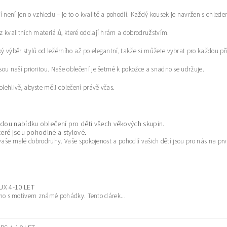
není jen o vzhledu – je to o kvalitě a pohodlí. Každý kousek je navržen s ohledem 
z kvalitních materiálů, které odolají hrám a dobrodružstvím.
ý výběr stylů od ležérního až po elegantní, takže si můžete vybrat pro každou pří
sou naší prioritou. Naše oblečení je šetrné k pokožce a snadno se udržuje.
ehlivě, abyste měli oblečení právě včas.
dou nabídku oblečení pro děti všech věkových skupin.
teré jsou pohodlné a stylové.
ro vaše malé dobrodruhy. Vaše spokojenost a pohodlí vašich dětí jsou pro nás na 
X 4-10 LET
amo s motivem známé pohádky. Tento dárek...