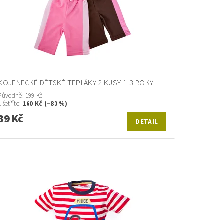
KOJENECKÉ DĚTSKÉ TEPLÁKY 2 KUSY 1-3 ROKY
Původně:
199 Kč
Ušetříte
:
160 Kč (–80 %)
39 Kč
DETAIL