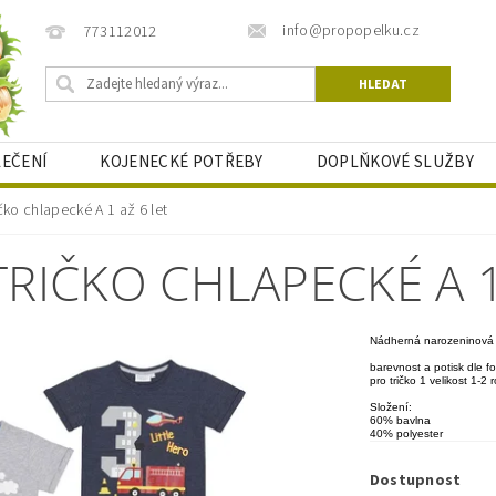
info@propopelku.cz
773112012
LEČENÍ
KOJENECKÉ POTŘEBY
DOPLŇKOVÉ SLUŽBY
BLOG PRO MAMINKY
ko chlapecké A 1 až 6 let
IČKO CHLAPECKÉ A 1
Nádherná narozeninová t
barevnost a potisk dle fo
pro tričko 1 velikost 1-2 r
Složení:
60% bavlna
40% polyester
Dostupnost