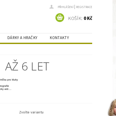
|
PŘIHLÁŠENÍ
REGISTRACE
KOŠÍK:
0 Kč
DÁRKY A HRAČKY
KONTAKTY
 AŽ 6 LET
rička pro kluky
tografie
oky atd....
Zvolte variantu