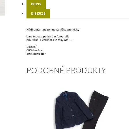
POPIS
DISKUZE
Nádherná narozeninová trička pro kluky
barevnost a potisk dle fotografie
pro tričko 1 velikost 1-2 roky atd....
Složení:
60% bavlna
40% polyester
PODOBNÉ PRODUKTY