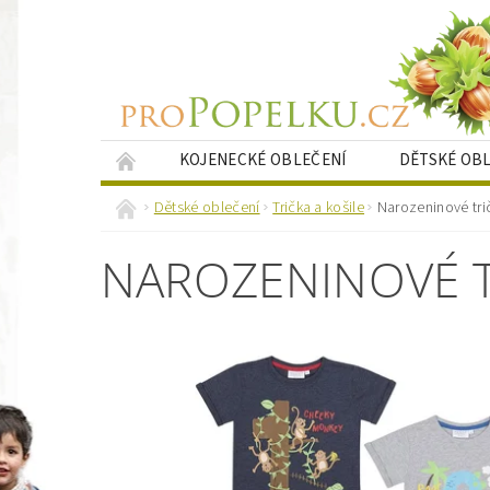
KOJENECKÉ OBLEČENÍ
DĚTSKÉ OB
KRESLENÉ PORTRÉTY
NAPIŠTE NÁM
Dětské oblečení
Trička a košile
Narozeninové trič
NAROZENINOVÉ TR