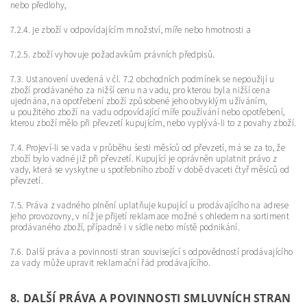
nebo předlohy,
7.2.4. je zboží v odpovídajícím množství, míře nebo hmotnosti a
7.2.5. zboží vyhovuje požadavkům právních předpisů.
7.3. Ustanovení uvedená v čl. 7.2 obchodních podmínek se nepoužijí u
zboží prodávaného za nižší cenu na vadu, pro kterou byla nižší cena
ujednána, na opotřebení zboží způsobené jeho obvyklým užíváním,
u použitého zboží na vadu odpovídající míře používání nebo opotřebení,
kterou zboží mělo při převzetí kupujícím, nebo vyplývá-li to z povahy zboží.
7.4. Projeví-li se vada v průběhu šesti měsíců od převzetí, má se za to, že
zboží bylo vadné již při převzetí. Kupující je oprávněn uplatnit právo z
vady, která se vyskytne u spotřebního zboží v době dvaceti čtyř měsíců od
převzetí.
7.5. Práva z vadného plnění uplatňuje kupující u prodávajícího na adrese
jeho provozovny, v níž je přijetí reklamace možné s ohledem na sortiment
prodávaného zboží, případně i v sídle nebo místě podnikání.
7.6. Další práva a povinnosti stran související s odpovědností prodávajícího
za vady může upravit reklamační řád prodávajícího.
8. DALŠÍ PRÁVA A POVINNOSTI SMLUVNÍCH STRAN