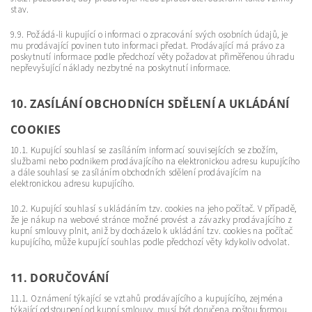
stav.
9.9. Požádá-li kupující o informaci o zpracování svých osobních údajů, je
mu prodávající povinen tuto informaci předat. Prodávající má právo za
poskytnutí informace podle předchozí věty požadovat přiměřenou úhradu
nepřevyšující náklady nezbytné na poskytnutí informace.
10. ZASÍLÁNÍ OBCHODNÍCH SDĚLENÍ A UKLÁDÁNÍ
COOKIES
10.1. Kupující souhlasí se zasíláním informací souvisejících se zbožím,
službami nebo podnikem prodávajícího na elektronickou adresu kupujícího
a dále souhlasí se zasíláním obchodních sdělení prodávajícím na
elektronickou adresu kupujícího.
10.2. Kupující souhlasí s ukládáním tzv. cookies na jeho počítač. V případě,
že je nákup na webové stránce možné provést a závazky prodávajícího z
kupní smlouvy plnit, aniž by docházelo k ukládání tzv. cookies na počítač
kupujícího, může kupující souhlas podle předchozí věty kdykoliv odvolat.
11. DORUČOVÁNÍ
11.1. Oznámení týkající se vztahů prodávajícího a kupujícího, zejména
týkající odstoupení od kupní smlouvy, musí být doručena poštou formou