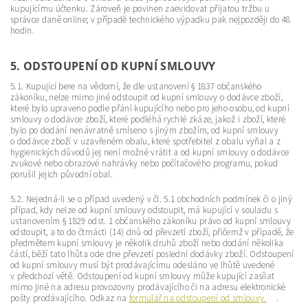
kupujícímu účtenku. Zároveň je povinen zaevidovat přijatou tržbu u
správce daně online; v případě technického výpadku pak nejpozději do 48
hodin.
5. ODSTOUPENÍ OD KUPNÍ SMLOUVY
5.1. Kupující bere na vědomí, že dle ustanovení § 1837 občanského
zákoníku, nelze mimo jiné odstoupit od kupní smlouvy o dodávce zboží,
které bylo upraveno podle přání kupujícího nebo pro jeho osobu, od kupní
smlouvy o dodávce zboží, které podléhá rychlé zkáze, jakož i zboží, které
bylo po dodání nenávratně smíseno s jiným zbožím, od kupní smlouvy
o dodávce zboží v uzavřeném obalu, které spotřebitel z obalu vyňal a z
hygienických důvodů jej není možné vrátit a od kupní smlouvy o dodávce
zvukové nebo obrazové nahrávky nebo počítačového programu, pokud
porušil jejich původní obal.
5.2. Nejedná-li se o případ uvedený v čl. 5.1 obchodních podmínek či o jiný
případ, kdy nelze od kupní smlouvy odstoupit, má kupující v souladu s
ustanovením § 1829 odst. 1 občanského zákoníku právo od kupní smlouvy
odstoupit, a to do čtrnácti (14) dnů od převzetí zboží, přičemž v případě, že
předmětem kupní smlouvy je několik druhů zboží nebo dodání několika
částí, běží tato lhůta ode dne převzetí poslední dodávky zboží. Odstoupení
od kupní smlouvy musí být prodávajícímu odesláno ve lhůtě uvedené
v předchozí větě. Odstoupení od kupní smlouvy může kupující zasílat
mimo jiné na adresu provozovny prodávajícího či na adresu elektronické
pošty prodávajícího. Odkaz na
formulář na odstoupení od smlouvy.
.