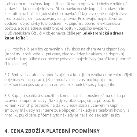
s ohledem na možnost kupujícího zjišťovat a opravovat chyby vzniklé při
zadávání dat do objednávky. Objednávku odešle kupující prodávajícímu
kliknutím na tlačítko „odeslat objednávku“. Údaje uvedené v objednávce
jsou prodávajícím považovány za správné. Prodávající neprodleně po
obdržení objednávky toto obdržení kupujícímu potvrdí elektronickou
poštou, a to na adresu elektronické pošty kupujícího uvedenou
v uživatelském účtu či v objednávce (dále jen „
elektronická adresa
kupujícího
“).
3.6. Prodávající je vždy oprávněn v závislosti na charakteru objednávky
(množství zboží, výše kupní ceny, předpokládané náklady na dopravu)
požádat kupujícího o dodatečné potvrzení objednávky (například písemně
či telefonicky).
3.7. Smluvní vztah mezi prodávajícím a kupujícím vzniká doručením přijetí
objednávky (akceptací), jež je prodávajícím zasláno kupujícímu
elektronickou poštou, a to na adresu elektronické pošty kupujícího.
3.8. Kupující souhlasí s použitím komunikačních prostředků na dálku při
uzavírání kupní smlouvy. Náklady vzniklé kupujícímu při použití
komunikačních prostředků na dálku v souvislosti s uzavřením kupní
smlouvy (náklady na internetové připojení, náklady na telefonní hovory) si
hradí kupující sám, přičemž tyto náklady se neliší od základní sazby.
4. CENA ZBOŽÍ A PLATEBNÍ PODMÍNKY