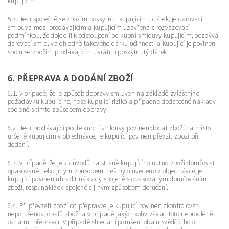
kupujícím.
5.7. Je-li společně se zbožím poskytnut kupujícímu dárek, je darovací
smlouva mezi prodávajícím a kupujícím uzavřena s rozvazovací
podmínkou, že dojde-li k odstoupení od kupní smlouvy kupujícím, pozbývá
darovací smlouva ohledně takového dárku účinnosti a kupující je povinen
spolu se zbožím prodávajícímu vrátit i poskytnutý dárek.
6. PŘEPRAVA A DODÁNÍ ZBOŽÍ
6.1. V případě, že je způsob dopravy smluven na základě zvláštního
požadavku kupujícího, nese kupující riziko a případné dodatečné náklady
spojené s tímto způsobem dopravy.
6.2. Je-li prodávající podle kupní smlouvy povinen dodat zboží na místo
určené kupujícím v objednávce, je kupující povinen převzít zboží při
dodání.
6.3. V případě, že je z důvodů na straně kupujícího nutno zboží doručovat
opakovaně nebo jiným způsobem, než bylo uvedeno v objednávce, je
kupující povinen uhradit náklady spojené s opakovaným doručováním
zboží, resp. náklady spojené s jiným způsobem doručení.
6.4. Při převzetí zboží od přepravce je kupující povinen zkontrolovat
neporušenost obalů zboží a v případě jakýchkoliv závad toto neprodleně
oznámit přepravci. V případě shledání porušení obalu svědčícího o