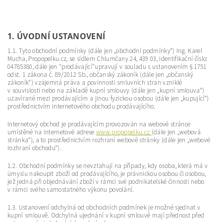
1. ÚVODNÍ USTANOVENÍ
1.1. Tyto obchodní podmínky (dále jen „obchodní podmínky“) Ing. Karel
Mucha, Propopelku.cz, se sídlem Chlumčany 24, 439 03, identifikační číslo:
04785380, dále jen "prodávající"upravují v souladu s ustanovením § 1751
odst. 1 zákona č. 89/2012 Sb., občanský zákoník (dále jen „občanský
zákoník“) vzájemná práva a povinnosti smluvních stran vzniklé
v souvislosti nebo na základě kupní smlouvy (dále jen „kupní smlouva“)
uzavírané mezi prodávajícím a jinou fyzickou osobou (dále jen „kupující“)
prostřednictvím internetového obchodu prodávajícího.
Internetový obchod je prodávajícím provozován na webové stránce
umístěné na internetové adrese
www.propopelku.cz
(dále jen „webová
stránka“), a to prostřednictvím rozhraní webové stránky (dále jen „webové
rozhraní obchodu“).
1.2. Obchodní podmínky se nevztahují na případy, kdy osoba, která má v
úmyslu nakoupit zboží od prodávajícího, je právnickou osobou či osobou,
jež jedná při objednávání zboží v rámci své podnikatelské činnosti nebo
v rámci svého samostatného výkonu povolání.
1.3. Ustanovení odchylná od obchodních podmínek je možné sjednat v
kupní smlouvě. Odchylná ujednání v kupní smlouvě mají přednost před