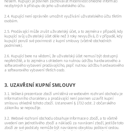
heslem. Kupující je povinen zachovávat mlčenlivost ohledně informací
nezbytných k přístupu do jeho uživatelského účtu.
2.4. Kupující není oprávněn umožnit využívání uživatelského účtu třetím
osobám.
2.5. Prodávající může zrušit uživatelský účet, a to zejména v případě, kdy
kupující svůj uživatelský účet déle než 3 roky nevyužívá, či v případě, kdy
kupující poruší své povinnosti z kupní smlouvy (včetně obchodních
podmínek).
2.6. Kupující bere na vědomí, že uživatelský účet nemusí být dostupný
nepřetržitě, a to zejména s ohledem na nutnou údržbu hardwarového a
softwarového vybavení prodávajícího, popř. nutnou údržbu hardwarového
a softwarového vybavení třetích osob.
3. UZAVŘENÍ KUPNÍ SMLOUVY
3.1. Veškerá prezentace zboží umístěná ve webovém rozhraní obchodu je
informativního charakteru a prodávající není povinen uzavřít kupní
smlouvu ohledně tohoto zboží. Ustanovení § 1732 odst. 2 občanského
zákoníku se nepoužije.
3.2. Webové rozhraní obchodu obsahuje informace o zboží, a to včetně
uvedení cen jednotlivého zboží a nákladů za navrácení zboží, jestliže toto
zboží ze své podstaty nemůže být navráceno obvyklou poštovní cestou.