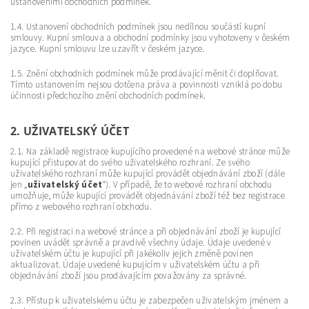
ustanoveními obchodních podmínek.
1.4. Ustanovení obchodních podmínek jsou nedílnou součástí kupní
smlouvy. Kupní smlouva a obchodní podmínky jsou vyhotoveny v českém
jazyce. Kupní smlouvu lze uzavřít v českém jazyce.
1.5. Znění obchodních podmínek může prodávající měnit či doplňovat.
Tímto ustanovením nejsou dotčena práva a povinnosti vzniklá po dobu
účinnosti předchozího znění obchodních podmínek.
2. UŽIVATELSKÝ ÚČET
2.1. Na základě registrace kupujícího provedené na webové stránce může
kupující přistupovat do svého uživatelského rozhraní. Ze svého
uživatelského rozhraní může kupující provádět objednávání zboží (dále
jen „
uživatelský účet
“). V případě, že to webové rozhraní obchodu
umožňuje, může kupující provádět objednávání zboží též bez registrace
přímo z webového rozhraní obchodu.
2.2. Při registraci na webové stránce a při objednávání zboží je kupující
povinen uvádět správně a pravdivě všechny údaje. Údaje uvedené v
uživatelském účtu je kupující při jakékoliv jejich změně povinen
aktualizovat. Údaje uvedené kupujícím v uživatelském účtu a při
objednávání zboží jsou prodávajícím považovány za správné.
2.3. Přístup k uživatelskému účtu je zabezpečen uživatelským jménem a