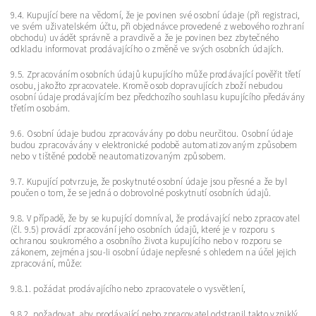
9.4. Kupující bere na vědomí, že je povinen své osobní údaje (při registraci,
ve svém uživatelském účtu, při objednávce provedené z webového rozhraní
obchodu) uvádět správně a pravdivě a že je povinen bez zbytečného
odkladu informovat prodávajícího o změně ve svých osobních údajích.
9.5. Zpracováním osobních údajů kupujícího může prodávající pověřit třetí
osobu, jakožto zpracovatele. Kromě osob dopravujících zboží nebudou
osobní údaje prodávajícím bez předchozího souhlasu kupujícího předávány
třetím osobám.
9.6. Osobní údaje budou zpracovávány po dobu neurčitou. Osobní údaje
budou zpracovávány v elektronické podobě automatizovaným způsobem
nebo v tištěné podobě neautomatizovaným způsobem.
9.7. Kupující potvrzuje, že poskytnuté osobní údaje jsou přesné a že byl
poučen o tom, že se jedná o dobrovolné poskytnutí osobních údajů.
9.8. V případě, že by se kupující domníval, že prodávající nebo zpracovatel
(čl. 9.5) provádí zpracování jeho osobních údajů, které je v rozporu s
ochranou soukromého a osobního života kupujícího nebo v rozporu se
zákonem, zejména jsou-li osobní údaje nepřesné s ohledem na účel jejich
zpracování, může:
9.8.1. požádat prodávajícího nebo zpracovatele o vysvětlení,
9.8.2. požadovat, aby prodávající nebo zpracovatel odstranil takto vzniklý