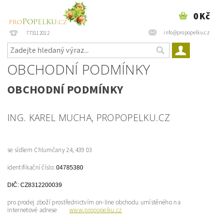
0 Kč
info@propopelku.cz
773112012
OBCHODNÍ PODMÍNKY
OBCHODNÍ PODMÍNKY
ING. KAREL MUCHA, PROPOPELKU.CZ
se sídlem Chlumčany 24, 439 03
identifikační číslo:
04785380
DIČ:
CZ8312200039
pro prodej zboží prostřednictvím on-line obchodu umístěného na
internetové adrese
www.propopelku.cz