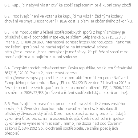
8.1. Kupující nabývá vlastnictví ke zboží zaplacením celé kupní ceny zboží
8.2. Prodávající není ve vztahu ke kupujícímu vázán žádnými kodexy
chování ve smyslu ustanovení § 1826 odst. 1 písm. e) občanského zákoníku.
8.3. K mimosoudnímu řešení spotřebitelských sporů z kupní smlouvy je
příslušná Česká obchodní inspekce, se sídlem Štěpánská 567/15, 120 00
Praha 2, IČ: 000 20 869, internetová adresa: https://adr.coi.cz/cs. Platformu
pro řešení sporů on-line nacházející se na internetové adrese
http://ec.europa.eu/consumers/odr je možné využít při řešení sporů mezi
prodávajícím a kupujícím z kupní smlouvy.
8.4. Evropské spotřebitelské centrum Česká republika, se sídlem Štěpánská
567/15, 120 00 Praha 2, internetová adresa:
http://www.evropskyspotrebitel.cz je kontaktním místem podle Nařízení
Evropského parlamentu a Rady (EU) č. 524/2013 ze dne 21. května 2013 o
řešení spotřebitelských sporů on-line a o změně nařízení (ES) č. 2006/2004
a směrnice 2009/22/ES (nařízení o řešení spotřebitelských sporů on-line).
8.5. Prodávající je oprávněn k prodeji zboží na základě živnostenského
oprávnění. Živnostenskou kontrolu provádí v rámci své působnosti
příslušný živnostenský úřad. Dozor nad oblastí ochrany osobních údajů
vykonává Úřad pro ochranu osobních údajů. Česká obchodní inspekce
vykonává ve vymezeném rozsahu mimo jiné dozor nad dodržováním
zákona č. 634/1992 Sb., o ochraně spotřebitele, ve znění pozdějších
předpisů.