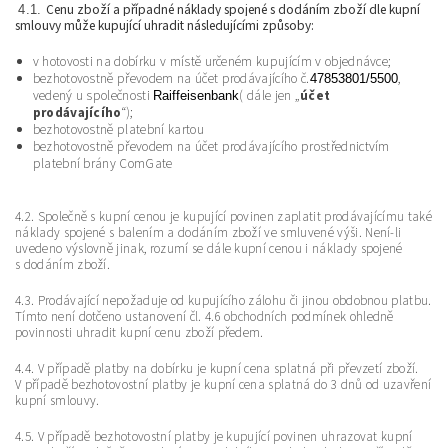
Cenu zboží a případné náklady spojené s dodáním zboží dle kupní
4.1.
smlouvy může kupující uhradit následujícími způsoby:
v hotovosti na dobírku v místě určeném kupujícím v objednávce;
bezhotovostně převodem na účet prodávajícího č.
,
47853801/5500
vedený u společnosti
( dále jen „
účet
Raiffeisenbank
prodávajícího
“);
bezhotovostně platební kartou
bezhotovostně převodem na účet prodávajícího prostřednictvím
platební brány ComGate
4.2. Společně s kupní cenou je kupující povinen zaplatit prodávajícímu také
náklady spojené s balením a dodáním zboží ve smluvené výši. Není-li
uvedeno výslovně jinak, rozumí se dále kupní cenou i náklady spojené
s dodáním zboží.
4.3. Prodávající nepožaduje od kupujícího zálohu či jinou obdobnou platbu.
Tímto není dotčeno ustanovení čl. 4.6 obchodních podmínek ohledně
povinnosti uhradit kupní cenu zboží předem.
4.4. V případě platby na dobírku je kupní cena splatná při převzetí zboží.
V případě bezhotovostní platby je kupní cena splatná do 3 dnů od uzavření
kupní smlouvy.
4.5. V případě bezhotovostní platby je kupující povinen uhrazovat kupní