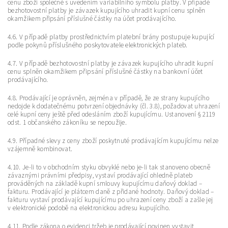
cenu zboží společně s uvedením variabilního symbolu platby. V případě
bezhotovostní platby je závazek kupujícího uhradit kupní cenu splněn
okamžikem připsání příslušné částky na účet prodávajícího.
4.6. V případě platby prostřednictvím platební brány postupuje kupující
podle pokynů příslušného poskytovatele elektronických plateb.
4.7. V případě bezhotovostní platby je závazek kupujícího uhradit kupní
cenu splněn okamžikem připsání příslušné částky na bankovní účet
prodávajícího.
4.8. Prodávající je oprávněn, zejména v případě, že ze strany kupujícího
nedojde k dodatečnému potvrzení objednávky (čl. 3.8), požadovat uhrazení
celé kupní ceny ještě před odesláním zboží kupujícímu. Ustanovení § 2119
odst. 1 občanského zákoníku se nepoužije.
4.9. Případné slevy z ceny zboží poskytnuté prodávajícím kupujícímu nelze
vzájemně kombinovat.
4.10. Je-li to v obchodním styku obvyklé nebo je-li tak stanoveno obecně
závaznými právními předpisy, vystaví prodávající ohledně plateb
prováděných na základě kupní smlouvy kupujícímu daňový doklad –
fakturu. Prodávající je plátcem daně z přidané hodnoty. Daňový doklad –
fakturu vystaví prodávající kupujícímu po uhrazení ceny zboží a zašle jej
v elektronické podobě na elektronickou adresu kupujícího.
4.11. Podle zákona o evidenci tržeb je prodávající povinen vystavit