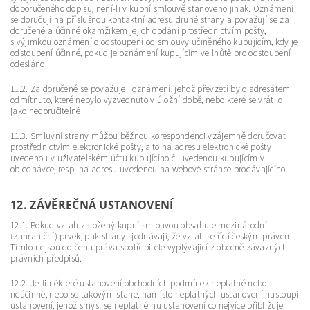
doporučeného dopisu, není-li v kupní smlouvě stanoveno jinak. Oznámení
se doručují na příslušnou kontaktní adresu druhé strany a považují se za
doručené a účinné okamžikem jejich dodání prostřednictvím pošty,
s výjimkou oznámení o odstoupení od smlouvy učiněného kupujícím, kdy je
odstoupení účinné, pokud je oznámení kupujícím ve lhůtě pro odstoupení
odesláno.
11.2. Za doručené se považuje i oznámení, jehož převzetí bylo adresátem
odmítnuto, které nebylo vyzvednuto v úložní době, nebo které se vrátilo
jako nedoručitelné.
11.3. Smluvní strany můžou běžnou korespondenci vzájemně doručovat
prostřednictvím elektronické pošty, a to na adresu elektronické pošty
uvedenou v uživatelském účtu kupujícího či uvedenou kupujícím v
objednávce, resp. na adresu uvedenou na webové stránce prodávajícího.
12. ZÁVĚREČNÁ USTANOVENÍ
12.1. Pokud vztah založený kupní smlouvou obsahuje mezinárodní
(zahraniční) prvek, pak strany sjednávají, že vztah se řídí českým právem.
Tímto nejsou dotčena práva spotřebitele vyplývající z obecně závazných
právních předpisů.
12.2. Je-li některé ustanovení obchodních podmínek neplatné nebo
neúčinné, nebo se takovým stane, namísto neplatných ustanovení nastoupí
ustanovení, jehož smysl se neplatnému ustanovení co nejvíce přibližuje.