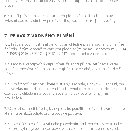
neoprávněném vniknutí do zásilky nemusí kupující zásilku od přepravce
převzít.
6.5. Další práva a povinnosti stran při přepravě zboží mohou upravit
zvláštní dodací podmínky prodávajícího, jsou-li prodávajícím vydány.
7. PRÁVA Z VADNÉHO PLNĚNÍ
7.1. Práva a povinnosti smluvních stran ohledně práv z vadného plnění se
řídí příslušnými obecně závaznými předpisy (zejména ustanoveními § 1914
až 1925, § 2099 až 2117 a § 2161 až 2174 občanského zákoníku).
7.2. Prodávající odpovídá kupujícímu, že zboží při převzetí nemá vady.
Zejména prodávající odpovídá kupujícímu, že v době, kdy kupující zboží
převzal:
7.2.1. má zboží vlastnosti, které si strany ujednaly, a chybí-li ujednání, má
takové vlastnosti, které prodávající nebo výrobce popsal nebo které kupující
očekával s ohledem na povahu zboží a na základě reklamy jimi
prováděné,
7.2.2. se zboží hodí k účelu, který pro jeho použití prodávající uvádí nebo ke
kterému se zboží tohoto druhu obvykle používá,
7.2.3. zboží odpovídá jakostí nebo provedením smluvenému vzorku nebo
předloze, byla-li jakost nebo provedení určeno podle smluveného vzorku