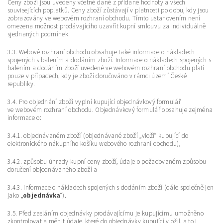
Ceny zboží jsou uvedeny včetně daně z přidané hodnoty a všech
souvisejících poplatků. Ceny zboží zůstávají v platnosti po dobu, kdy jsou
zobrazovány ve webovém rozhraní obchodu. Tímto ustanovením není
omezena možnost prodávajícího uzavřít kupní smlouvu za individuálně
sjednaných podmínek.
3.3. Webové rozhraní obchodu obsahuje také informace o nákladech
spojených s balením a dodáním zboží. Informace o nákladech spojených s
balením a dodáním zboží uvedené ve webovém rozhraní obchodu platí
pouze v případech, kdy je zboží doručováno v rámci území České
republiky.
3.4. Pro objednání zboží vyplní kupující objednávkový formulář
ve webovém rozhraní obchodu. Objednávkový formulář obsahuje zejména
informace o:
3.4.1. objednávaném zboží (objednávané zboží „vloží“ kupující do
elektronického nákupního košíku webového rozhraní obchodu),
3.4.2. způsobu úhrady kupní ceny zboží, údaje o požadovaném způsobu
doručení objednávaného zboží a
3.4.3. informace o nákladech spojených s dodáním zboží (dále společně jen
jako „
objednávka
“).
3.5. Před zasláním objednávky prodávajícímu je kupujícímu umožněno
zkontrolovat a měnit údaje, které do objednávky kupující vložil, a to i