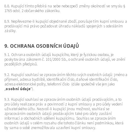
8.8. Kupující tímto přebírá na sebe nebezpečí změny okolností ve smyslu §
1765 odst. 2 občanského zákoníku.
8.9. Nepřevezme-li kupující objednané zboží, porušuje tím kupní smlouvu a
prodávající má právo požadovat úhradu nákladů spojených s odesláním
zásilky.
9. OCHRANA OSOBNÍCH ÚDAJŮ
9.1. Ochrana osobních údajů kupujícího, který je fyzickou osobou, je
poskytována zákonem č. 101/2000 Sb., o ochraně osobních údajů, ve znění
pozdějších předpisů.
9.2. Kupující souhlasí se zpracováním těchto svých osobních údajů: jméno a
příjmení, adresa bydliště, identifikační číslo, daňové identifikační číslo,
adresa elektronické pošty, telefonní číslo (dále společně vše jen jako
„
osobní údaje
“).
9.3. Kupující souhlasí se zpracováním osobních údajů prodávajícím, a to
pro účely realizace práv a povinností z kupní smlouvy a pro účely vedení
uživatelského účtu. Nezvolí-li kupující jinou možnost, souhlasí se
zpracováním osobních údajů prodávajícím také pro účely zasílání
informací a obchodních sdělení kupujícímu. Souhlas se zpracováním
osobních údajů v celém rozsahu dle tohoto článku není podmínkou, která
by sama o sobě znemožňovala uzavření kupní smlouvy.