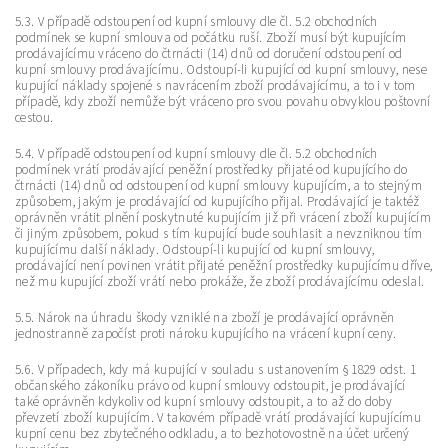
5.3. V případě odstoupení od kupní smlouvy dle čl. 5.2 obchodních
podmínek se kupní smlouva od počátku ruší. Zboží musí být kupujícím
prodávajícímu vráceno do čtrnácti (14) dnů od doručení odstoupení od
kupní smlouvy prodávajícímu. Odstoupí-li kupující od kupní smlouvy, nese
kupující náklady spojené s navrácením zboží prodávajícímu, a to i v tom
případě, kdy zboží nemůže být vráceno pro svou povahu obvyklou poštovní
cestou.
5.4. V případě odstoupení od kupní smlouvy dle čl. 5.2 obchodních
podmínek vrátí prodávající peněžní prostředky přijaté od kupujícího do
čtrnácti (14) dnů od odstoupení od kupní smlouvy kupujícím, a to stejným
způsobem, jakým je prodávající od kupujícího přijal. Prodávající je taktéž
oprávněn vrátit plnění poskytnuté kupujícím již při vrácení zboží kupujícím
či jiným způsobem, pokud s tím kupující bude souhlasit a nevzniknou tím
kupujícímu další náklady. Odstoupí-li kupující od kupní smlouvy,
prodávající není povinen vrátit přijaté peněžní prostředky kupujícímu dříve,
než mu kupující zboží vrátí nebo prokáže, že zboží prodávajícímu odeslal.
5.5. Nárok na úhradu škody vzniklé na zboží je prodávající oprávněn
jednostranně započíst proti nároku kupujícího na vrácení kupní ceny.
5.6. V případech, kdy má kupující v souladu s ustanovením § 1829 odst. 1
občanského zákoníku právo od kupní smlouvy odstoupit, je prodávající
také oprávněn kdykoliv od kupní smlouvy odstoupit, a to až do doby
převzetí zboží kupujícím. V takovém případě vrátí prodávající kupujícímu
kupní cenu bez zbytečného odkladu, a to bezhotovostně na účet určený