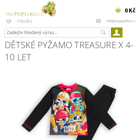
0 Kč
info@propopelku.cz
773112012
DĚTSKÉ PYŽAMO TREASURE X 4-
10 LET