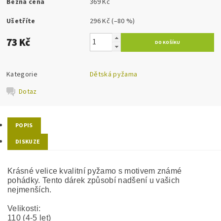
Běžná cena
369 Kč
Ušetříte
296 Kč
(–80 %)
73 Kč
Kategorie
Dětská pyžama
Dotaz
POPIS
DISKUZE
Krásné velice kvalitní pyžamo s motivem známé
pohádky. Tento dárek způsobí nadšení u vašich
nejmenších.
Velikosti:
110 (4-5 let)