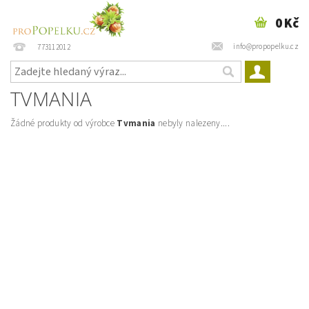
0 Kč
info@propopelku.cz
773112012
TVMANIA
Žádné produkty od výrobce
Tvmania
nebyly nalezeny....