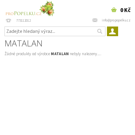
0 Kč
info@propopelku.cz
773112012
MATALAN
Žádné produkty od výrobce
MATALAN
nebyly nalezeny....