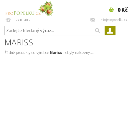
0 Kč
info@propopelku.cz
773112012
MARISS
Žádné produkty od výrobce
Mariss
nebyly nalezeny....