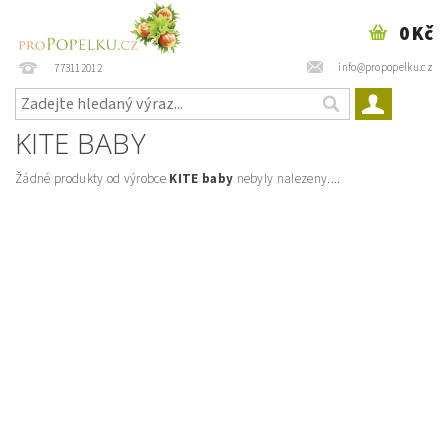
0 Kč
info@propopelku.cz
773112012
KITE BABY
Žádné produkty od výrobce
KITE baby
nebyly nalezeny....