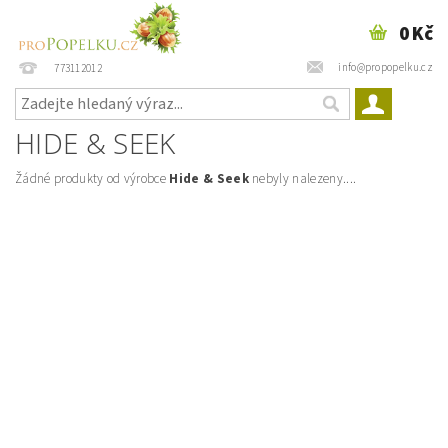
0 Kč
info@propopelku.cz
773112012
HIDE & SEEK
Žádné produkty od výrobce
Hide & Seek
nebyly nalezeny....