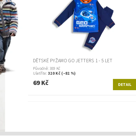
DĚTSKÉ PYŽAMO GO JETTERS 1 - 5 LET
Původně:
389 Kč
Ušetříte
:
320 Kč (–82 %)
69 Kč
DETAIL