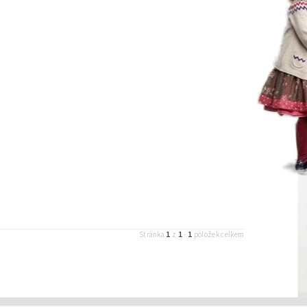
1
1
1
Stránka
z
-
položek celkem