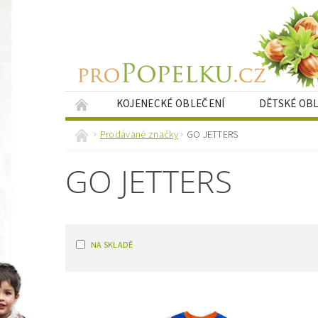
KOJENECKÉ OBLEČENÍ
DĚTSKÉ OB
KRESLENÉ PORTRÉTY
NAPIŠTE NÁM
Prodávané značky
GO JETTERS
GO JETTERS
NA SKLADĚ