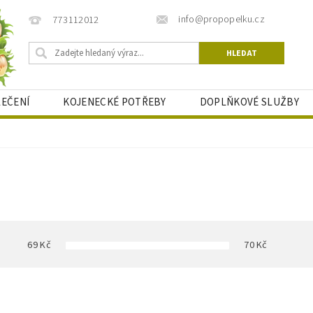
info@propopelku.cz
773112012
LEČENÍ
KOJENECKÉ POTŘEBY
DOPLŇKOVÉ SLUŽBY
BLOG PRO MAMINKY
69
Kč
70
Kč