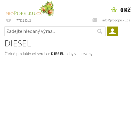
0 Kč
info@propopelku.cz
773112012
DIESEL
Žádné produkty od výrobce
DIESEL
nebyly nalezeny....